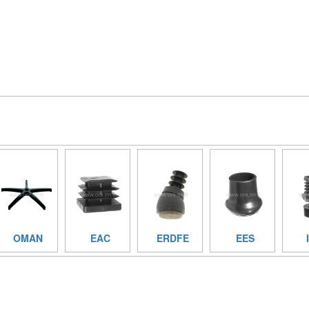
OMAN
EAC
ERDFE
EES