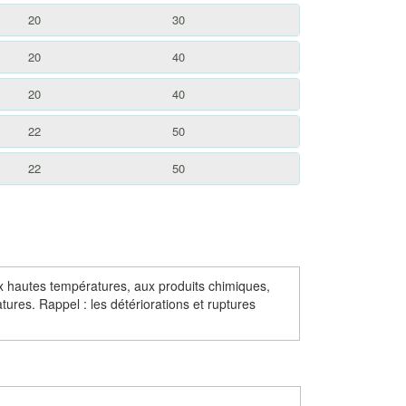
20
30
20
40
20
40
22
50
22
50
ux hautes températures, aux produits chimiques,
tures. Rappel : les détériorations et ruptures