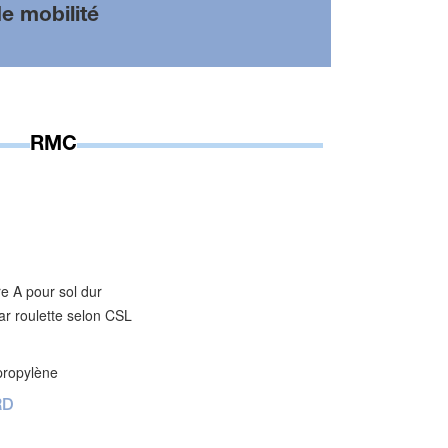
e mobilité
RMC
 A pour sol dur
ar roulette selon CSL
propylène
RD