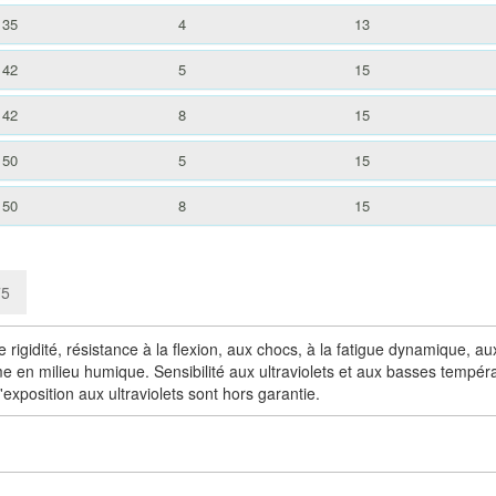
35
4
13
42
5
15
42
8
15
50
5
15
50
8
15
75
igidité, résistance à la flexion, aux chocs, à la fatigue dynamique, a
e en milieu humique. Sensibilité aux ultraviolets et aux basses tempéra
exposition aux ultraviolets sont hors garantie.