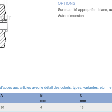
OPTIONS
Sur quantité appropriée : blanc, a
Autre dimension
 d'accès aux articles avec le détail des coloris, types, variantes, etc ...
A
B
C
mm
mm
mm
30
4
13