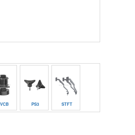
IVCB
PS3
STFT