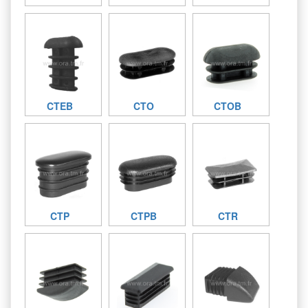
CTEB
CTO
CTOB
CTP
CTPB
CTR