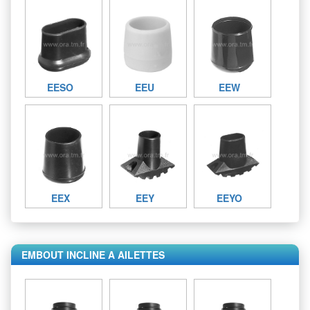
EESO
EEU
EEW
EEX
EEY
EEYO
EMBOUT INCLINE A AILETTES