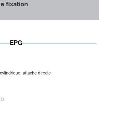
 fixation
EPG
lindrique, attache directe
RD