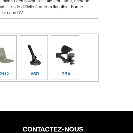
niveau des solvants : huile lubrifiante, acétone,
bilité : de difficile à auto extinguible. Bonne
sible aux UV.
SH12
VSR
RBA
CONTACTEZ-NOUS