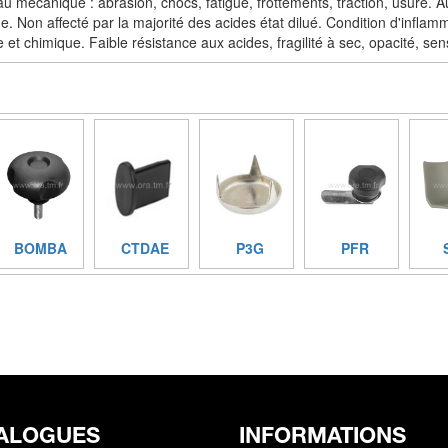
 mécanique : abrasion, chocs, fatigue, frottements, traction, usure. Au 
e. Non affecté par la majorité des acides état dilué. Condition d'inflamma
 et chimique. Faible résistance aux acides, fragilité à sec, opacité, sen
BOMBA
CTDAE
P3G
PFR
ALOGUES
INFORMATIONS