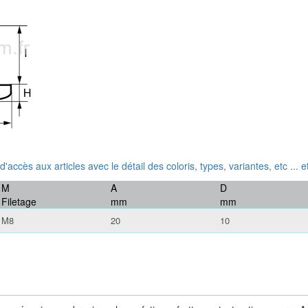
 d'accès aux articles avec le détail des coloris, types, variantes, etc ...
M
A
D
Filetage
mm
mm
M8
20
10