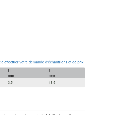
 et d'effectuer votre demande d'échantillons et de prix
H
I
mm
mm
3,5
13,5