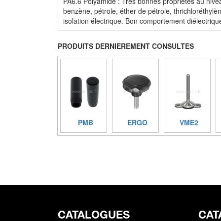
PA6.6 Polyamide : Très bonnes propriétés au niveau
benzène, pétrole, éther de pétrole, thrichloréthylèn
isolation électrique. Bon comportement diélectrique
PRODUITS DERNIEREMENT CONSULTES
PMB
ERGO
VME2
CATALOGUES
CAT