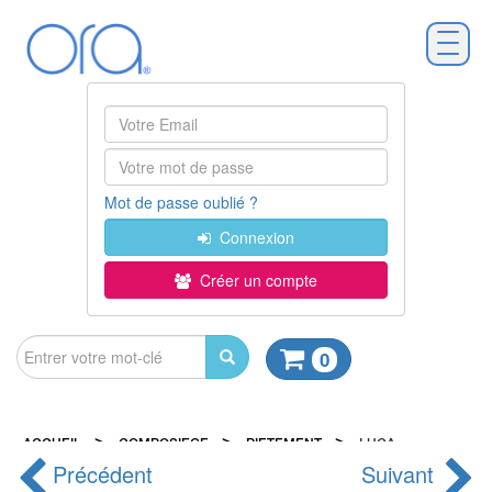
Mot de passe oublié ?
Connexion
Créer un compte
0
>
>
>
ACCUEIL
COMPOSIEGE
PIETEMENT
LUCA
Précédent
Suivant