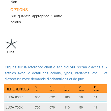
Noir
OPTIONS
Sur quantité appropriée : autre
coloris
LUCA
Cliquez sur la référence choisie afin d'ouvrir l'écran d'accès aux
articles avec le détail des coloris, types, variantes, etc ... et
d'effectuer votre demande d'échantillons et de prix
D
E
H
C
F
RÉFÉRENCES
mm
mm
mm
mm
mm
LUCA 660R
660
632
106
50
11
LUCA 700R
700
670
110
50
11