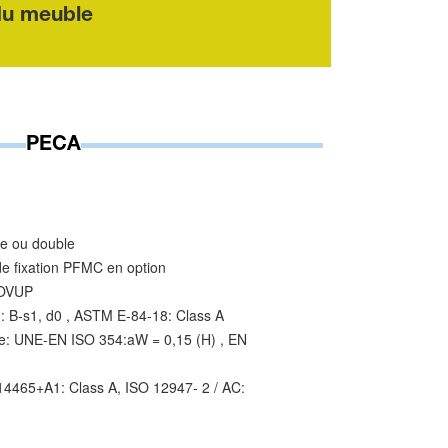
du meuble
PECA
e ou double
de fixation PFMC en option
MOVUP
: B-s1, d0 , ASTM E-84-18: Class A
que: UNE-EN ISO 354:aW = 0,15 (H) , EN
14465+A1: Class A, ISO 12947- 2 / AC: