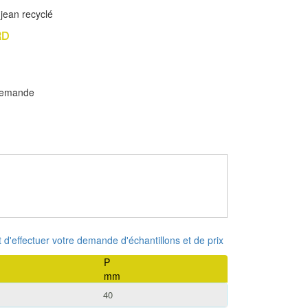
 jean recyclé
RD
 demande
 et d'effectuer votre demande d'échantillons et de prix
P
mm
40