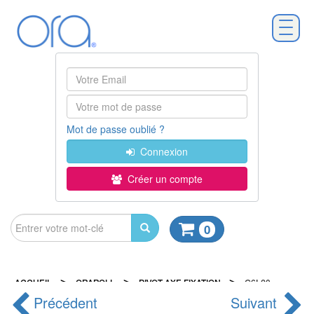
Mot de passe oublié ?
Connexion
Créer un compte
0
>
>
>
ACCUEIL
ORAROLL
PIVOT AXE FIXATION
G6L20
Précédent
Suivant