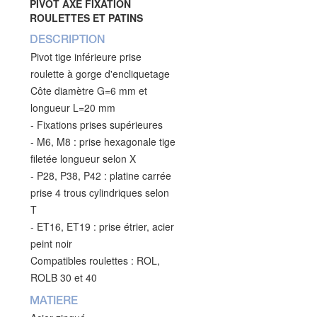
PIVOT AXE FIXATION
ROULETTES ET PATINS
DESCRIPTION
Pivot tige inférieure prise
roulette à gorge d'encliquetage
Côte diamètre G=6 mm et
longueur L=20 mm
- Fixations prises supérieures
- M6, M8 : prise hexagonale tige
filetée longueur selon X
- P28, P38, P42 : platine carrée
prise 4 trous cylindriques selon
T
- ET16, ET19 : prise étrier, acier
peint noir
Compatibles roulettes : ROL,
ROLB 30 et 40
MATIERE