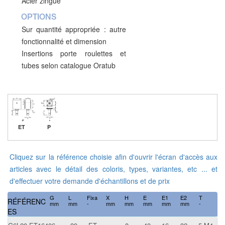
Acier zingué
OPTIONS
Sur quantité appropriée : autre
fonctionnalité et dimension
Insertions porte roulettes et
tubes selon catalogue Oratub
ET
P
Cliquez sur la référence choisie afin d'ouvrir l'écran d'accès aux
articles avec le détail des coloris, types, variantes, etc ... et
d'effectuer votre demande d'échantillons et de prix
G
L
Fixa
X
H
E
E1
E2
T
RÉFÉRENC
mm
mm
-
mm
mm
mm
mm
mm
-
ES