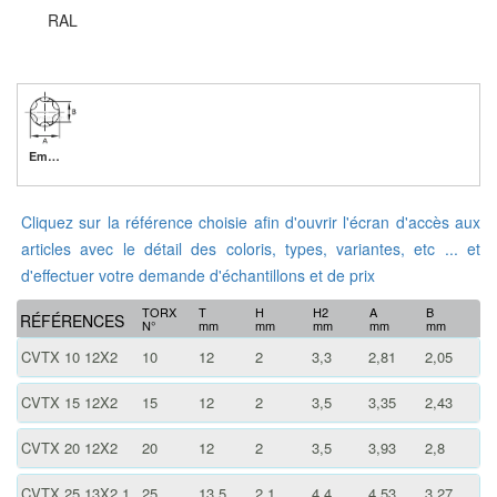
RAL
Empreinte TORX
Cliquez sur la référence choisie afin d'ouvrir l'écran d'accès aux
articles avec le détail des coloris, types, variantes, etc ... et
d'effectuer votre demande d'échantillons et de prix
TORX
T
H
H2
A
B
RÉFÉRENCES
N°
mm
mm
mm
mm
mm
CVTX 10 12X2
10
12
2
3,3
2,81
2,05
CVTX 15 12X2
15
12
2
3,5
3,35
2,43
CVTX 20 12X2
20
12
2
3,5
3,93
2,8
CVTX 25 13X2,1
25
13,5
2,1
4,4
4,53
3,27