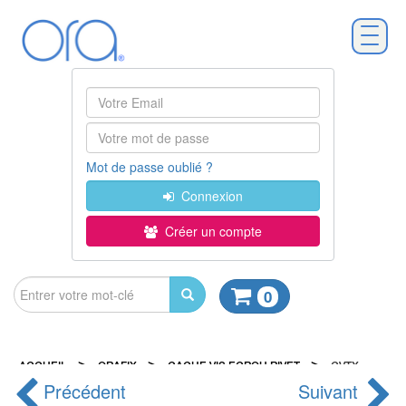
Mot de passe oublié ?
Connexion
Créer un compte
0
>
>
>
ACCUEIL
ORAFIX
CACHE VIS ECROU RIVET
CVTX
Précédent
Suivant