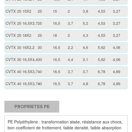
CVTX 25 15X2
25
15
2
3,8
4,53
3,27
CVTX 25 16,5X3,7
25
16,5
3,7
5,2
4,53
3,27
CVTX 25 18X2
25
18
2
4,3
4,53
3,27
CVTX 30 16X2,2
30
16,5
2,2
4,6
5,62
4,06
CVTX 30 16,5X4,4
30
16,5
4,4
3,1
5,62
4,06
CVTX 40 16,5X3,7
40
16,5
3,7
3,7
6,78
4,89
CVTX 40 16,5X3,74
40
16,5
3,7
4,8
6,78
4,89
PROPRIETES PE
PE Polyéthylène : transformation aisée, résistance aux chocs,
bon coefficient de frottement, faible densité, faible absorption