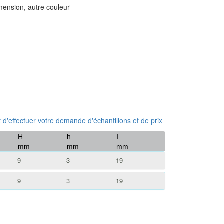
imension, autre couleur
 et d'effectuer votre demande d'échantillons et de prix
H
h
I
mm
mm
mm
9
3
19
9
3
19