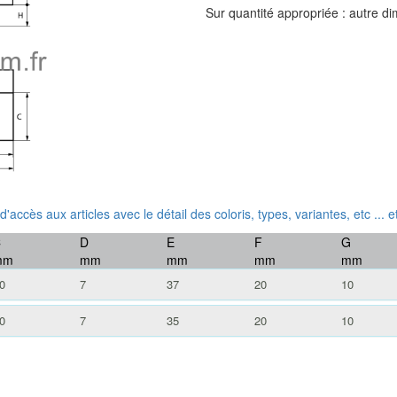
Sur quantité appropriée : autre d
 d'accès aux articles avec le détail des coloris, types, variantes, etc ...
C
D
E
F
G
mm
mm
mm
mm
mm
0
7
37
20
10
0
7
35
20
10