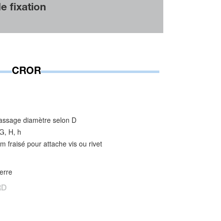
 fixation
CROR
passage diamètre selon D
 G, H, h
 fraisé pour attache vis ou rivet
erre
RD