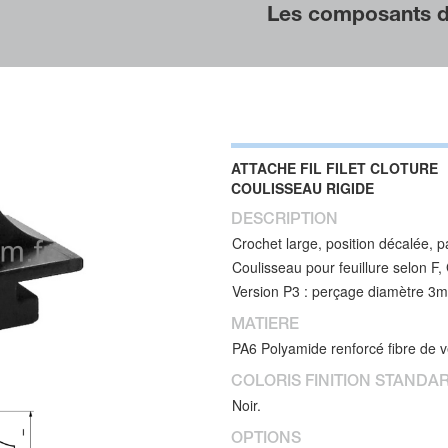
Les composants de
ATTACHE FIL FILET CLOTURE
COULISSEAU RIGIDE
DESCRIPTION
Crochet large, position décalée, 
Coulisseau pour feuillure selon F,
Version P3 : perçage diamètre 3mm
MATIERE
PA6 Polyamide renforcé fibre de v
COLORIS FINITION STANDA
Noir.
OPTIONS