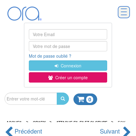
Mot de passe oublié ?
Connexion
Créer un compte
0
>
>
>
ACCUEIL
ORAFIX
ATTACHE FIL FILET CLOTURE
EOK
Précédent
Suivant