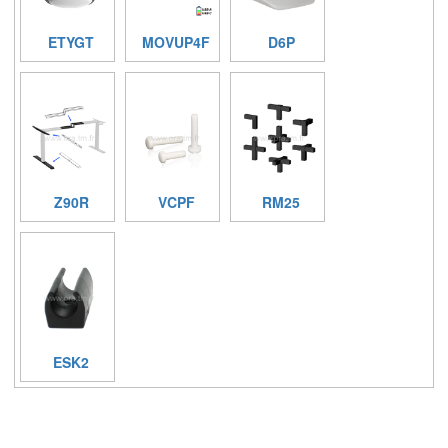
ETYGT
MOVUP4F
D6P
Z90R
VCPF
RM25
ESK2