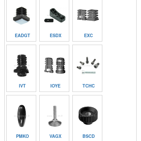
EADGT
ESDX
EXC
IVT
IOYE
TCHC
PMKO
VAGX
BSCD