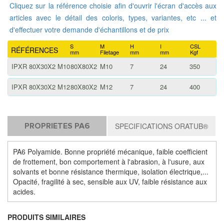
Cliquez sur la référence choisie afin d'ouvrir l'écran d'accès aux
articles avec le détail des coloris, types, variantes, etc ... et
d'effectuer votre demande d'échantillons et de prix
S
M
H
I
CSL
RÉFÉRENCES
mm
Filetage
mm
mm
Kgf
IPXR 80X30X2 M10
80X80X2
M10
7
24
350
IPXR 80X30X2 M12
80X80X2
M12
7
24
400
PROPRIETES PA6
SPECIFICATIONS ORATUB®
PA6 Polyamide. Bonne propriété mécanique, faible coefficient
de frottement, bon comportement à l'abrasion, à l'usure, aux
solvants et bonne résistance thermique, isolation électrique,...
Opacité, fragilité à sec, sensible aux UV, faible résistance aux
acides.
PRODUITS SIMILAIRES