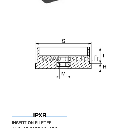
IPXR
INSERTION FILETEE