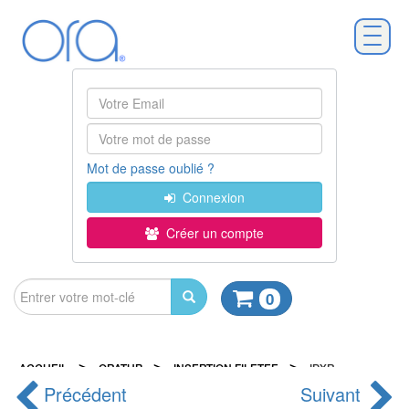
Mot de passe oublié ?
Connexion
Créer un compte
0
>
>
>
ACCUEIL
ORATUB
INSERTION FILETEE
IPXR
Précédent
Suivant